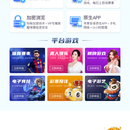
2、共同追逐 夺冠梦想
两位球员都怀揣着夺冠梦想，这是他们不断努力奋斗
的重要原因之一。在每一个训练日，他们都把自己的
目标放在心中，不断突破自我，以期能够有朝一日站
上冠军领奖台。杰伦·布朗表示，这种奋斗精神不仅仅
限于个人，而是一种团队意识，即每个人都为实现共
同目标而付出努力。
对于波津来说，他也深知自己所肩负的责任，愿意为
球队贡献自己的全部力量。他们常常一起讨论战术、
分析比赛，确保每一次出场都能发挥最佳状态。这种
对胜利渴望的一致追求，使得他们能够在困难时期不
轻言放弃，始终保持昂扬斗志。
同时，他们也明白夺冠之路必然充满挑战，但正因为