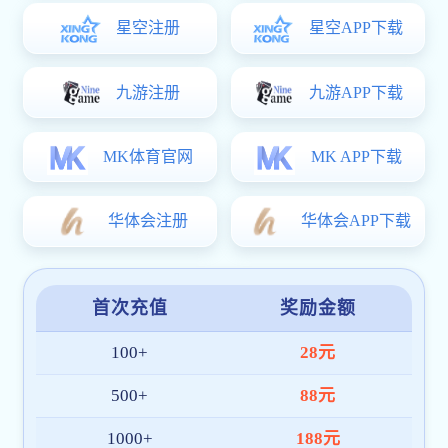
2026-06-29 17:38
41 次阅读
首页
/
体育头条
在篮球界，兄弟情谊与追逐梦想是永恒的主题。杰伦·
布朗和波津这对好友不仅在场上默契十足，更在生活
中建立了深厚的友谊。本文将从四个方面详细探讨杰
伦·布朗谈及他们之间的情谊、共同的夺冠梦想、相互
支持的重要性以及如何面对挑战与压力。通过这些内
容，我们将更深入地理解两位球员之间的关系，以及
他们对未来的展望与信念。
1、情谊如山 坚不可摧
杰伦·布朗和波津之间的友谊源于多年的相识和共同经