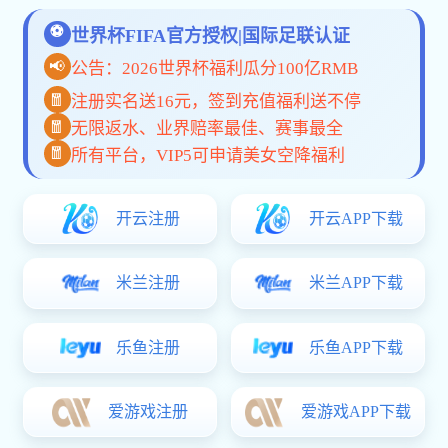
注册信息：如手机号、昵称、头像等基础资料
设备信息：操作系统、浏览器、分辨率、唯一标识等
行为记录：包括访问路径、停留时间、偏好设置等
位置信息：在获得授权后采集
三、信息使用目的
收集到的信息将用于：
为您提供定制化内容与互动体验
保障账号和数据安全
进行数据分析与服务优化
在授权基础上提供通知推送服务
四、第三方共享与信息披露
我们承诺不会随意出售用户信息，仅在以下情况下共享：
经您明确授权的合作服务