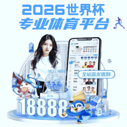
注册入口
全天更新 ·
乐竞官网登录入
口
赛事实时同步
无论您身在何处，
乐竞官网登录入口APP
为您带来
高速、高清、稳定的观赛体验。
下载客户端
网页端访问