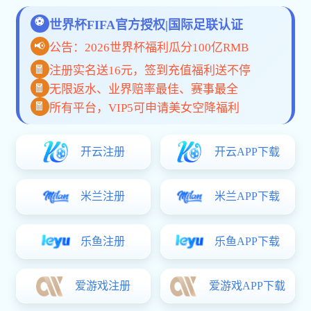
斯卡洛尼坚定表示梅西有潜力打破
1000球大关毫无疑问