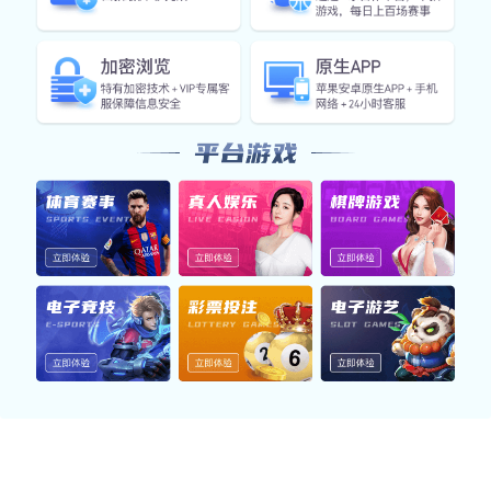
不断调整自己的比赛风格，以适应新的战术需求，同
时也逐渐转型为球队中的领导者。这种多样化的发展
使得他不仅能继续增加个人进球数，更能为球队贡献
更多。
2、团队中的重要角色
作为阿根廷国家队和俱乐部的重要核心，梅西在场上
的影响力不可忽视。他不仅是进攻端的重要得分手，
更是球队整体运作的重要枢纽。在关键时刻，他总能
挺身而出，用自己的才华帮助球队逆转局面。
梅西与队友之间默契的配合也是他得分能力的重要保
障。他善于利用自身技术优势，为队友创造机会，并
且乐于分享荣誉。这种合作精神增强了整个团队的凝
聚力，使得阿根廷国家队在面对强敌时，也能保持足