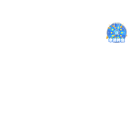
够的竞争力。
此外，在斯卡洛尼执教下，阿根廷国家队焕发出了新
的活力。主教练充分发挥了梅西及其他年轻球员之间
的协同效应，使得球队能够在比赛中形成更高效、更
具威胁性的攻击体系。这种良好的氛围无疑助推了梅
西向1000球大关迈进。
3、职业态度与身体状态
梅西始终以严谨认真的态度对待每一场比赛，这是他
能够持续保持高水平表现的重要原因之一。他注重训
练，每次训练都全情投入，不断磨炼自己的技艺。同
时，他对饮食和生活习惯也非常讲究，以确保自己始
终处于最佳竞技状态。