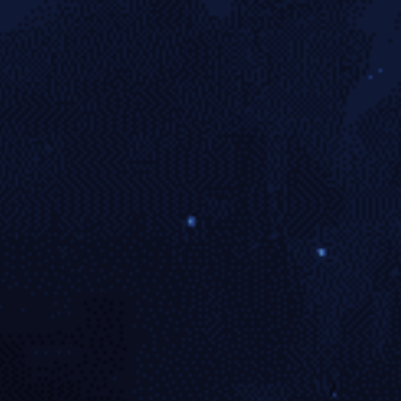
地感谢那些默默奉献
TIFO活动只是冰山
境所做出的努力。那
上一篇：
杰伦布朗罚球表现惊艳创生涯新高…
热榜精选
#1
#2