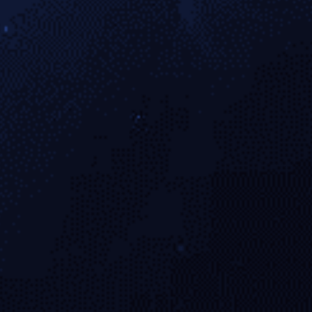
要意义。从早年的“绿
此，这种文化背景被越
统的一部分，希望能够
等方面，都能看到年轻
现在团队成绩上，更应
目标。北京国安作为中
加繁荣兴旺方向迈进。
但其实我们关注的不单单是
宁这样优秀运动员真诚