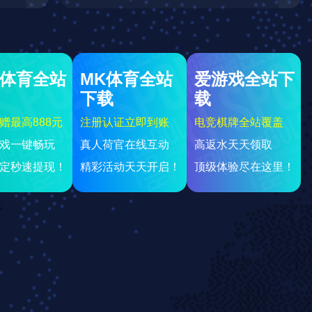
我们还将分析这种文化
最具代表性的就是
仅仅是一个简单的图案，
体都会精心策划这些作
徽，使得整个看台成为
的球员们倍感振奋。可
沉浸在一种共同追求胜
们希望能够用更丰富多
也为其他俱乐部树立了