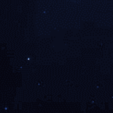
勇士遭遇连番打击普通快攻意
国米计划
外引发
合同年
2026-07-21
推荐
2026-06
推荐网站