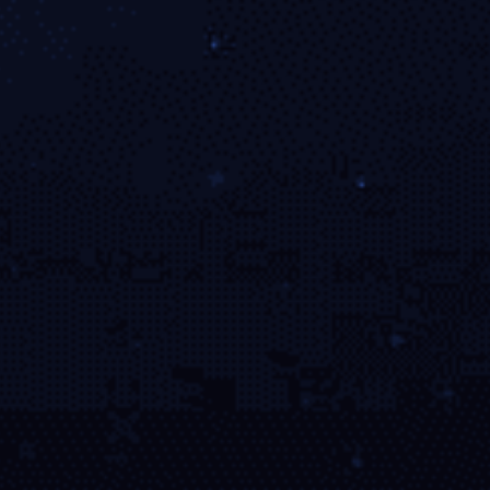
狄龙谈击败勇士晋级的诗意与
科尔赞
2026-08-02
推荐
乐竞官网登录入口
竞官网登录入口官方网站【WWW.KY1.AC】官网认证:手
版、app下载、登录入口、官方网站、网页版、平台、网