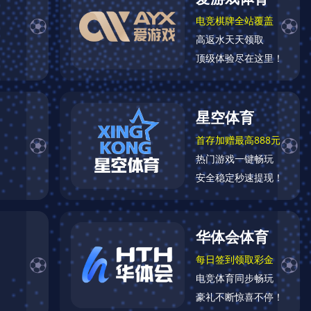
记支持与鼓励
。最近，国安球迷在赛
表达了对球迷们深切感
IFO表现出的热情、