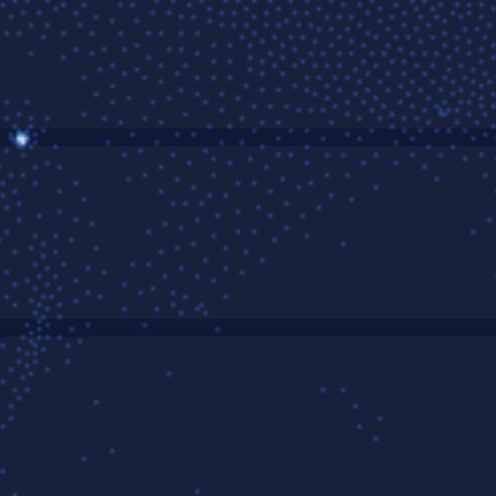
前TIFO展现热情张玉宁社媒感谢铭
2026-06-11 03:32
42 次阅读
首页
/
体育头条
，北京国安队一直以其强大的球迷基础和浓厚的文化氛围而著称
FO展现了他们对球队的热情与支持，尤其是在张玉宁社交媒体上
受到这份情感的真挚。这篇文章将从四个方面详细探讨国安球迷T