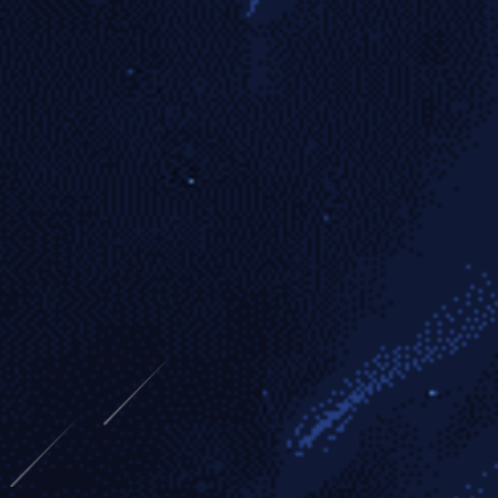
榜样，推动着国内足
2、张玉宁
作为国安队的重要锋线
样的支持，我倍感鼓舞
重视与粉丝之间互动
台，与粉丝进行直接
张玉宁还分享了一些
的关心与支持，同时
诚而温暖的信息无疑
值得注意的是，这样
关系，使得双方都能
能力外，人文关怀也