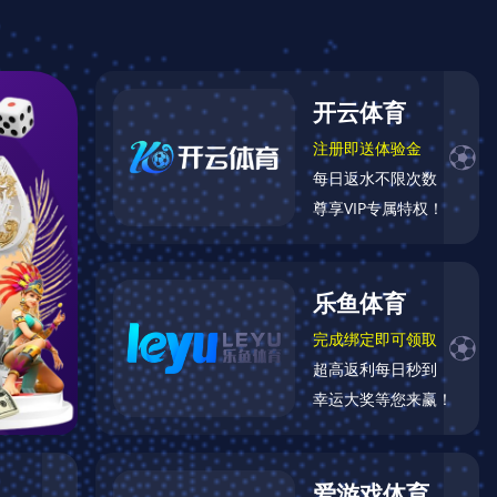
App
公司
体育
注册入口
简介
头条
竞官网登录入口
赛事实时
录入口APP
为您带来高速、高清、稳
端访问