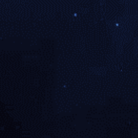
英超第32轮裁判安排揭晓卡瓦纳执…
热榜精选
#1
#2
比赛第61分钟蓉城换人王子
大卫邓恩
铭替换费
水涟涟
2026-08-02
推荐
2026-08