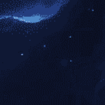
对的重要课题。因此
煌佳绩。
总结：
综上所述，“国米计划
不懈追求，更是其战
力，同时为今后的发
最后，这一签约方案
现竞技水平与商业价
上一篇：