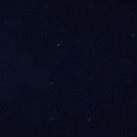
四川女篮凭借G5单外援逆袭夺冠展
4
勇士遭遇连番打击普通快攻意
外引发
2026-07-21
推荐