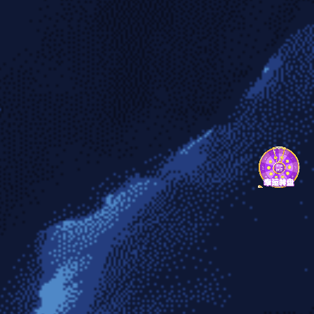
液显得尤为重要。
展潜力的人选来填补这
力，从而提高整个球队
承担起更多责任和发挥
，将大大提升国米整体
。这一薪资水平充分体现
下来的时间内不断成