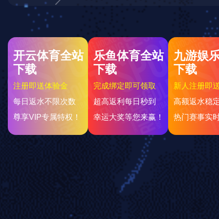
家队层面的复杂性和
及未来展望四个方面
1、尤文球
在最近的一场国际赛
团队配合和个人技术
跑位和精准的传球，
此外，在防守端，尤
线。这种全场覆盖式
备，在比赛后期依然
除了技术层面的贡献
每一个争夺机会，这
之一。