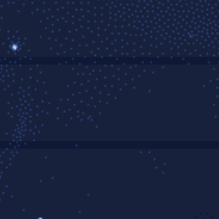
尤文球员助力国家队表现出色国米球
2026-05-30 09:54
63 次阅读
首页
/
体育头条
，意大利国家队的表现引发了广泛关注。其中，尤文图斯的球员
胜利做出了重要贡献。与此形成鲜明对比的是，国际米兰的球员
现不佳。这一现象不仅反映出两支球队在目前状态上的差异，也