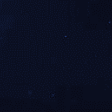
#3
#
前TIFO展现热情
白巧克力预测总决赛对决凯尔
特人与
-11
推荐
2026-07-19
推荐