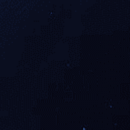
分享给年轻一代，以实
比。在这场较量中，由
层面的，更是心理素质
加辉煌的未来。同时，
与活力。