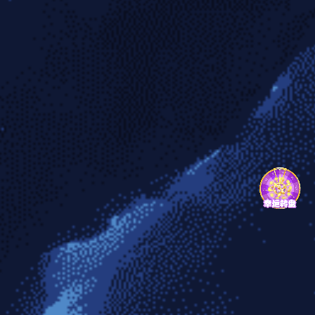
有不少实力派选手，但
，这直接影响到球队整
线几乎没有受到威胁。
失望，也令教练组陷入
位的问题。这使得意大
能对接下来的比赛造成
攻击性的阵型，通过快