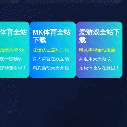
两者之间的战术差异以
及发展方向。
支持。他们通过出色的
，尤文球员凭借灵活的
地封堵了对方进攻路
现出了良好的体能储
保持高度集中，不放弃
队本次成功的重要因素