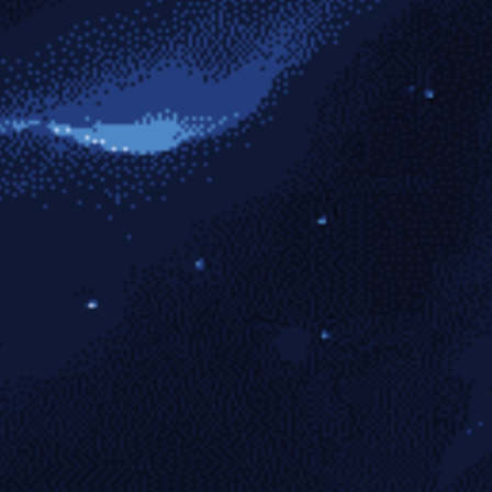
力。
最后，对于正在巅峰
现知识传承，更好地
总结：
综上所述，本次国际
于各自状态迥异，两
和团队氛围等多方面
希望通过持续努力和
我们也期待看到更多