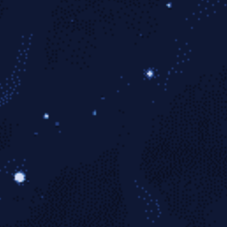
员状态低迷
际米兰球员在最近一场比赛中的低迷状态令人担忧。尽管球队拥
自己的水平。在比赛中，多名国米核心球员明显缺乏激情和斗志
米前锋缺乏默契配合，各自为战，使得攻击线路紊乱，对方后防
频出现偏离目标或者被轻松扑出的情况。这种低效表现让人感到
国米后卫面对对手时显得不够稳健，经常出现盯人失误或位置错
破其防线，并屡次制造威胁。而这种状况若不能及时调整，将可
间战术差异
文与国米之间存在显著差异。尤文图斯采取的是较为灵活且富有