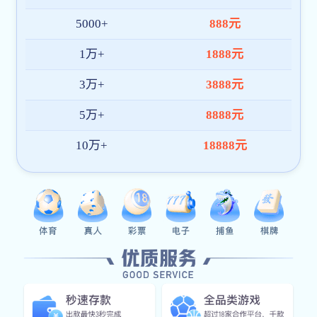
1、球队背景与历史
KD母校，即肯塔基大学（University of
Kentucky），拥有悠久且辉煌的篮球历史。作为美国
大学篮球界的一流学校，其篮球项目培养了无数优秀
球员，其中包括NBA明星凯文·杜兰特等。学校注重培
养学生运动员，在学术与体育之间找到了平衡，使得
许多年轻球员能够在专业领域崭露头角。
该校的篮球队在NCAA联赛中历年来表现出色，多次
获得全国冠军，并成为其他高校学习的榜样。这种良
好的传统为当代球员提供了深厚的文化底蕴与竞技基
础。每年吸引着大量优秀新生加入，为球队注入新鲜
血液，保持竞争力。
如今，随着团队不断磨合及日益增强的默契度，这支