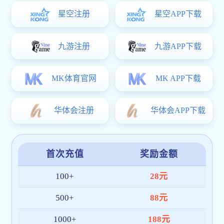
2026-05-26 22:47
79 次阅读
首页
/
体育头条
近年来，篮球运动在全球范围内受到了越来越多的关
注，尤其是在大学联赛中，各大高校争相展现自己的
实力。近期，KD母校的篮球队在激烈的比赛中逆袭连
胜三场，成功晋级16强。这一壮举不仅体现了他们顽
强拼搏的精神，也展现了球队的惊人实力。在接下来
的比赛中，他们以绝杀迪班萨的方式赢得了关键战
役，再次彰显了他们作为顶尖球队的风范。本文将从
球队背景、比赛过程、球员表现和未来展望四个方
面，对这一系列精彩赛事进行详细阐述。