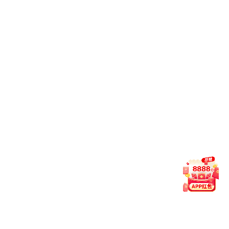
此外，一位内线球员也表现不俗，他在篮下强硬拼
抢，不仅成功抢下多个篮板，还有效限制住了对方核
心内线的发展空间。他积极参与防守反击，为球队提
供了源源不断的新机会，让整个团队更加团结向上。
当然，还有一名老将发挥稳定，以丰富的大赛经验指
导年轻球员。他冷静处理关键时刻，使得全队始终保
持清醒头脑。在他的带领下，不仅提升了士气，也让
年轻球员能更好地适应高压环境，从而发挥出最佳状
态。
4、未来展望与挑战
KD母校通过此次赛事充分展示出了自身强大的实力，
但前方仍有更多挑战等待着他们。晋级16强只是一个
新的起点，要想更进一步，还需要继续努力提高各方