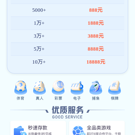
近年来，拜仁与巴黎两队均在战术布局上进行了大胆
尝试。拜仁在汉西·弗里克执教期间，逐渐形成了以高
位压迫为核心的进攻体系，通过快速传递与跑动来撕
开对方防线。而如今，在新任主帅的带领下，他们又
加入了更多灵活变化的元素，如使用三后卫阵型来增
强中场控制力，这让他们在面对强敌时更加游刃有
余。
与此同时，巴黎圣日耳曼也并非止步不前。在教练组
换血之后，球队开始注重整体防守硬度和反击速度。
他们通过引入技术型中场和快速边锋，使得攻击手段
更加多样化。此外，内马尔和姆巴佩等明星球员的个
人能力仍然是球队制胜的重要法宝，为整体战术增添
了更多可能性。