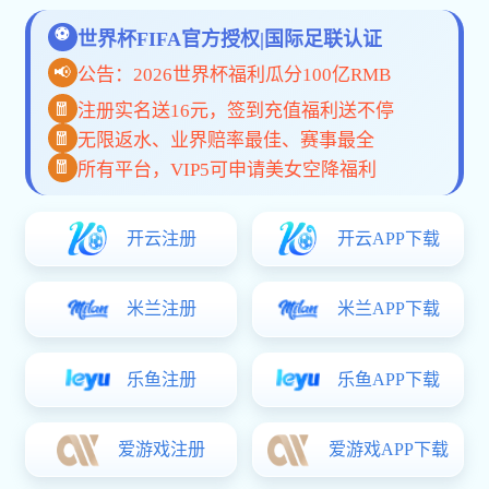
战术较量再升级拜仁与巴黎的较劲
是否还有更多精彩对决