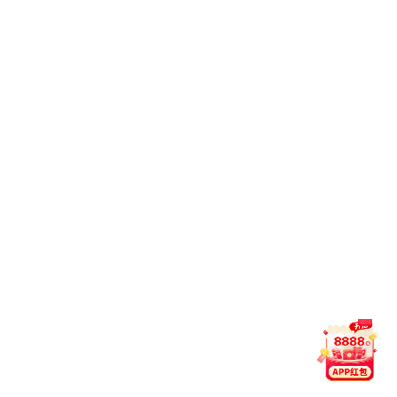
袱所带来的心理压力。尤其是在欧冠这样的舞台上，
两队相互间已形成了一种特殊心理，即便是细微失误
都可能被无限放大。
这种心理博弈常常体现在比赛初期阶段。例如，当双
方首次交锋时，由于彼此不熟悉，会导致一方出现过
度谨慎或过于冒险的问题。然而随着交手次数增多，
这种紧张感会逐渐减弱，而随之而来的则是更深层
次、更复杂的信息交换，例如针对特定球员进行盯人
或区域防守等策略调整。
因此，可以说历次对抗不仅是技术层面的比拼，更是
一场智慧和心理素质的大考验。对于教练来说，如何
调动球员心态，以应对紧张局面，将直接影响比赛结
果.