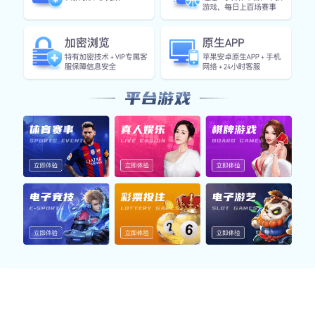
这种战术上的创新使得双方在每次交锋时都充满变
数，每一次出击都有可能改变比赛走向。这种不确定
性不仅给球迷带来了视觉享受，也为教练提供了更多
思考空间，从而进一步推动了整个联赛乃至欧洲足坛
的发展。
2、球员表现影响因素
对于任何一支顶级球队而言，球员表现都是决定成败
的重要因素。拜仁慕尼黑拥有如穆勒、莱万多夫斯基
等顶尖前锋，他们不仅具备超强的个人能力，同时也
能默契配合，为球队创造机会。在关键比赛中，他们
往往能够及时站出来扭转局势，这样的经验丰富且技
艺精湛，使得拜仁在关键时刻总能把握住机会。
而巴黎圣日耳曼则依靠其星光熠熠的阵容来应对压