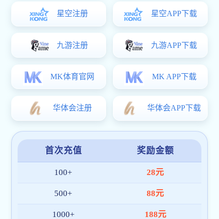
2026-06-13 04:49
47 次阅读
首页
/
体育头条
在最近的一场NBA比赛中，达拉斯独行侠的明星球员
卢卡·东契奇因伤退场，引发了广泛关注。赛后，他一
瘸一拐地走向球队大巴，未接受媒体采访，这让众多
球迷对他的伤情感到担忧。本文将从四个方面对此事
进行详细阐述，包括东契奇的受伤情况、球迷的反
应、球队的应对措施以及未来的展望。通过分析这些
方面，我们可以更好地理解这一事件背后的影响及其
对独行侠队和东契奇个人职业生涯可能带来的后果。
1、东契奇的受伤情况