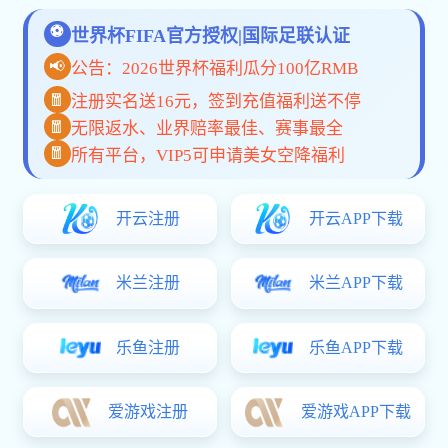
东契奇受伤一瘸一拐走向球队大巴
未接受采访引发球迷关注