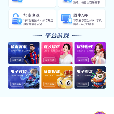
2、篮板球的重要性
除了出色的得分表现，杰伦·布朗在篮板上的贡献同样
不可忽视。他本场比赛抢下了6个篮板，其中包括多
个关键时刻的重要篮板。这对于球队来说至关重要，
因为每一个篮板都可能改变比赛局势，让对手失去二
次进攻的机会。
布朗在争抢篮板时表现出的拼劲和决心，使他能够在
内线与对手抗衡。他并不畏惧身体接触，总是积极参
与到争夺之中，这种态度不仅体现在个人数据上，更
是为全队树立了榜样。其他队员受到他的激励，也都
纷纷加大了争抢篮板的力度。
此外，杰伦·布朗对于二次进攻机会的把握也十分敏
锐。在抓到前场篮板后，他能够迅速判断形势，选择