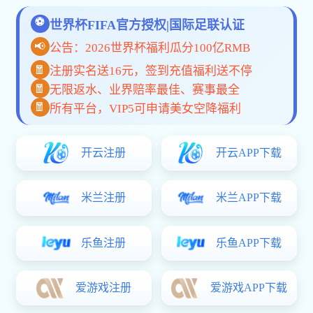
杰伦布朗表现出色20投11中砍下
26分6篮板助球队取得胜利